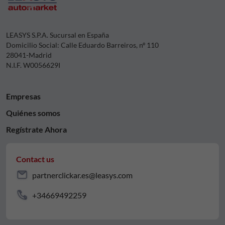
LEASYS S.P.A. Sucursal en España
Domicilio Social: Calle Eduardo Barreiros, nº 110
28041-Madrid
N.I.F. W0056629I
Empresas
Quiénes somos
Regístrate Ahora
Contact us
partnerclickar.es@leasys.com
+34669492259